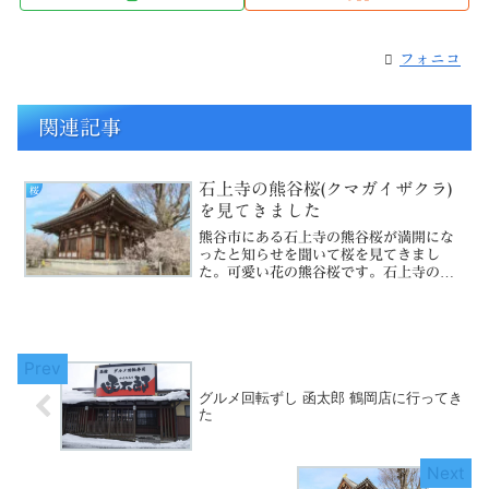
フォニコ
関連記事
石上寺の熊谷桜(クマガイザクラ)
桜
を見てきました
熊谷市にある石上寺の熊谷桜が満開にな
ったと知らせを聞いて桜を見てきまし
た。可愛い花の熊谷桜です。石上寺の門
にも桜満開の看板が表示されていまし
た。近くにある熊谷桜の記事はこちら熊
谷ざくら (クマガイザクラ)石上寺の熊谷
桜石上寺の熊谷桜石上寺の...
グルメ回転ずし 函太郎 鶴岡店に行ってき
た