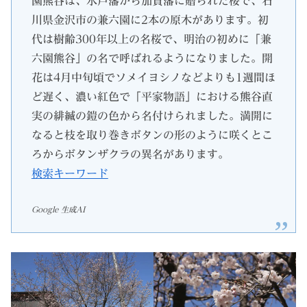
園熊谷は、水戸藩から加賀藩に贈られた桜で、石
川県金沢市の兼六園に2本の原木があります。初
代は樹齢300年以上の名桜で、明治の初めに「兼
六園熊谷」の名で呼ばれるようになりました。開
花は4月中旬頃でソメイヨシノなどよりも1週間ほ
ど遅く、濃い紅色で「平家物語」における熊谷直
実の緋縅の鎧の色から名付けられました。満開に
なると枝を取り巻きボタンの形のように咲くとこ
ろからボタンザクラの異名があります。
検索キーワード
Google 生成AI