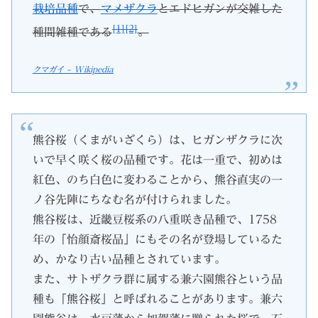
栽培品種
で、
マメザクラ
とエドヒガンが交雑した
[1]
[2]
種間雑種である
。
クマガイ – Wikipedia
熊谷桜（くまがいざくら）は、ヒガンザクラに次
いで早く咲く桜の品種です。花は一重で、初めは
紅色、のち白色に変わることから、熊谷直実の一
ノ谷先陣にちなむ名が付けられました。
熊谷桜は、近畿豆桜系の八重咲き品種で、1758
年の「怡顔斎桜品」にもその名が登場しているた
め、かなり古い品種とされています。
また、サトザクラ群に属する兼六園熊谷という品
種も「熊谷桜」と呼ばれることがあります。兼六