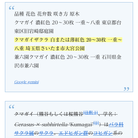
品種 花色 花弁数 咲き方 原木
クマガイ 濃紅色 20～30枚 一重～八重 東京都台
東区旧岩崎邸庭園
クマガイザクラ 白または薄紅色 20～30枚 一重～
八重 埼玉県さいたま市大宮公園
兼六園クマガイ 濃紅色 20～30枚 一重 石川県金
沢市兼六園
Google gemini
[注釈 1]
クマガイ
（
熊谷
もしくは
桜熊谷
、学名：
[1]
Cerasus × subhirtella
‘Kumagai’
）は
バラ科
サクラ属
の
サクラ
。
エドヒガン群
の
コヒガン
系の